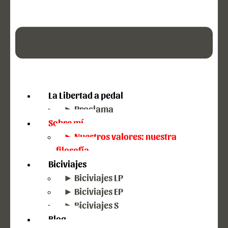
La Libertad a pedal
► Proclama
Sobre mí
► Nuestros valores: nuestra
filosofía
Biciviajes
► Biciviajes LP
► Biciviajes EP
► Biciviajes S
Blog