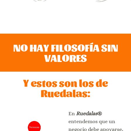
NO HAY FILOSOFÍA SIN
VALORES
Y estos son los de
Ruedalas:
En
Ruedalas
®
entendemos que un
negocio debe apoyarse,