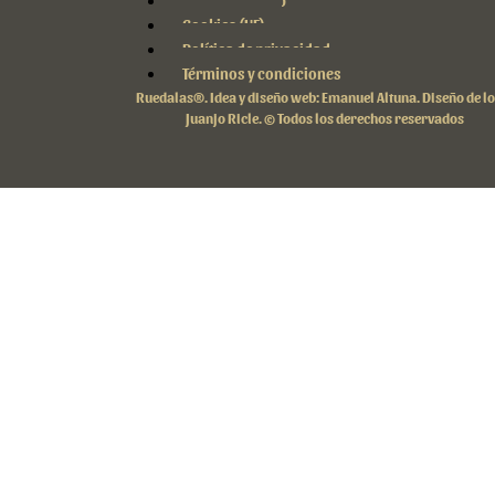
Mapa de la web
Cookies (UE)
Política de privacidad
Términos y condiciones
Ruedalas®.
Idea y diseño web: Emanuel Altuna.
Diseño de l
Juanjo Ricle. © Todos los derechos reservados