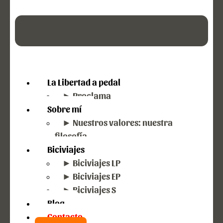
La Libertad a pedal
► Proclama
Sobre mí
► Nuestros valores: nuestra
filosofía
Biciviajes
► Biciviajes LP
► Biciviajes EP
► Biciviajes S
Blog
Contacto