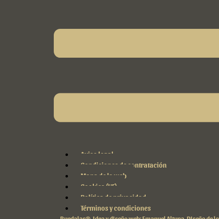
Aviso legal
Condiciones de contratación
Mapa de la web
Cookies (UE)
Política de privacidad
Términos y condiciones
Ruedalas®.
Idea y diseño web: Emanuel Altuna.
Diseño de l