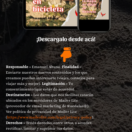
¡Descargalo desde acá!
Responsable
» Emanuel Altuna.
Finalidad
»
Enviarte nuestros nuevos contenidos y los que
creamos puedan interesarte (viajes, consejos para
viajar más y mejor).
Legitimación
» Tu
consentimiento (que estás de acuerdo).
Destinatarios
» Los datos que nos facilitas estarán
ubicados en los servidores de Mailer Lite
(proveedor de email marketing de Ruedalas®).
Ver política de privacidad de Mailer Lite
(
https://www.mailerlite.com/legal/privacy-policy
).
Derechos
» Tenés derecho, entre otros, a acceder,
rectificar, limitar y suprimir tus datos.