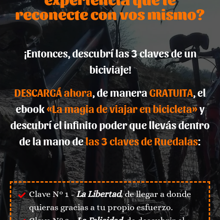
reconecte con vos mismo?
¡Entonces, descubrí las 3 claves de un
biciviaje!
DESCARGÁ ahora
, de manera
GRATUITA
, el
ebook
«La magia de viajar en bicicleta»
y
descubrí el infinito poder que llevás dentro
de la mano de
las 3 claves de Ruedalas
:
Clave N° 1 -
La Libertad
, de llegar a donde
quieras gracias a tu propio esfuerzo.